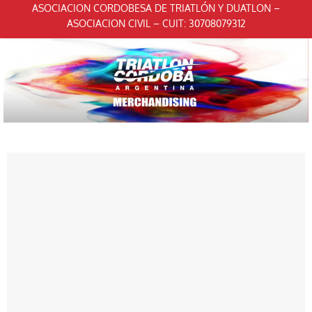
ASOCIACION CORDOBESA DE TRIATLÓN Y DUATLON –
ASOCIACION CIVIL – CUIT: 30708079312