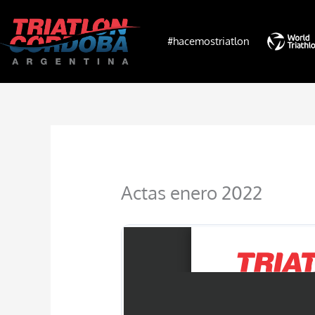
Ir
al
#hacemostriatlon
contenido
Actas enero 2022