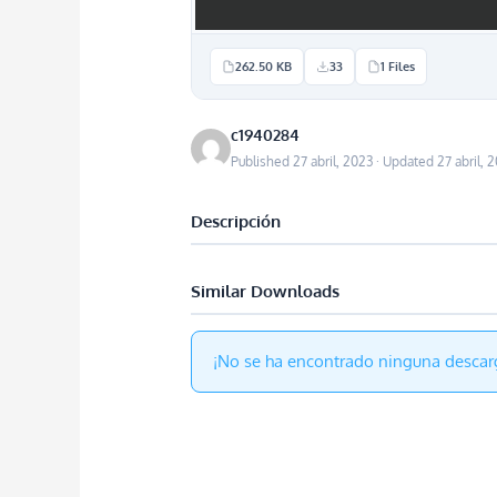
262.50 KB
33
1 Files
c1940284
Published 27 abril, 2023 · Updated 27 abril, 
Descripción
Similar Downloads
¡No se ha encontrado ninguna descar