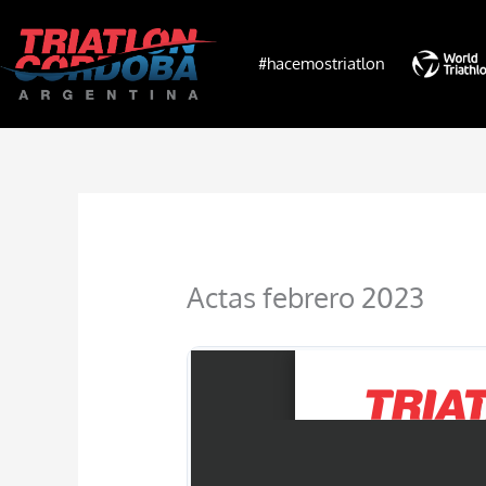
Ir
al
#hacemostriatlon
contenido
Actas febrero 2023